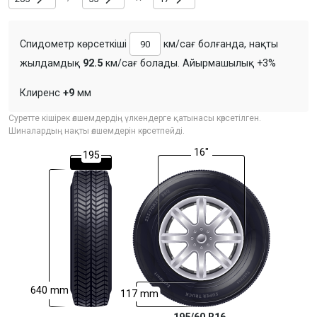
Спидометр көрсеткіші
км/сағ болғанда, нақты
жылдамдық
92.5
км/сағ болады. Айырмашылық
+3%
Клиренс
+9
мм
Суретте кішірек өлшемдердің үлкендерге қатынасы көрсетілген.
Шиналардың нақты өлшемдерін көрсетпейді.
16"
195
640 mm
117 mm
195/60 R16