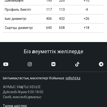
Шинаның ені
195
205
+10
Профиль биіктігі
117
113
-4
Ішкі диаметрі
406
432
+26
Сыртқы диаметрі
640
658
+18
Біз әлеуметтік желілерде
Ынтымақтастық мәселелері бойынша:
is@sfd.kz
ЖҰМЫС УАҚЫТЫ | КЕҢСЕ:
Дүйсенбі-Жұма 9:00-18:00
Сенбі, жексенбі-демалыс
Төлем әдістері