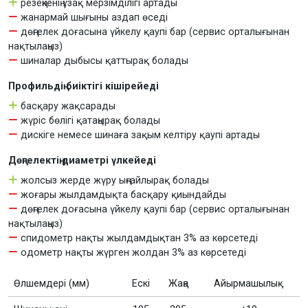
резеңкенің ұзақ мерзімділігі артады
жанармай шығыны аздап өседі
дөңгелек доғасына үйкелу қаупі бар (сервис орталығынан
нақтылаңыз)
шиналар дыбысы қаттырақ болады
Профильдің биіктігі кішірейеді
басқару жақсарады
жүріс бөлігі қатаңырақ болады
дискіге немесе шинаға зақым келтіру қаупі артады
Дөңгелектің диаметрі үлкейеді
жолсыз жерде жүру ыңғайлырақ болады
жоғары жылдамдықта басқару қиындайды
дөңгелек доғасына үйкелу қаупі бар (сервис орталығынан
нақтылаңыз)
спидометр нақты жылдамдықтан 3% аз көрсетеді
одометр нақты жүрген жолдан 3% аз көрсетеді
Өлшемдері (мм)
Ескі
Жаңа
Айырмашылық