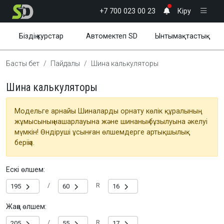
+7 700 023 00 23
Кіру
Біздің курстар
Автомектеп SD
Ынтымақтастық
Біз туралы
Жаңалықтар
Пайдалы
Басты бет
Пайдалы
Шина калькуляторы
Шина калькуляторы
Модельге арнайы Шиналарды орнату көлік құралының
жұмысының нашарлауына және шинаның бұзылуына әкелуі
мүмкін! Өндіруші ұсынған өлшемдерге артықшылық
беріңіз.
Ескі өлшем:
/
R
Жаңа өлшем:
/
R