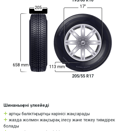
17"
205
658 mm
113 mm
205/55 R17
Шинаның ені үлкейеді
артқы бөліктің сыртқы көрінісі жақсарады
жазда жолмен жақсырақ ілесу және тежеу тиімдірек
болады