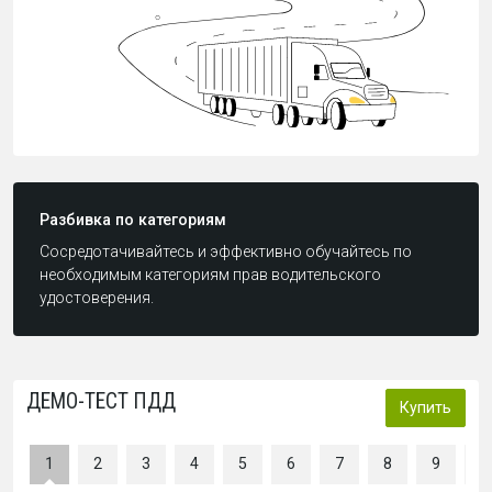
Разбивка по категориям
Сосредотачивайтесь и эффективно обучайтесь по
необходимым категориям прав водительского
удостоверения.
ДЕМО-ТЕСТ ПДД
Купить
1
2
3
4
5
6
7
8
9
1