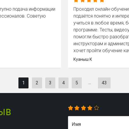
ступно подача информации
Проходил онлайн-обучени
фессионалов. Советую
подаётся понятно и инте
учиться в любое время, б
программе. Тесты, видео
помогли быстро разобра
инструкторам и админист
хочет пройти обучение ка
Куаныш К
...
1
2
3
4
5
43
зыв
Имя