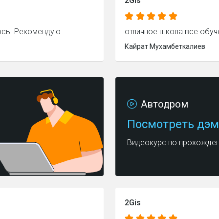
2Gis
ось .Рекомендую
отличное школа все обу
Кайрат Мухамбеткалиев
Автодром
Посмотреть дэм
Видеокурс по прохожде
2Gis