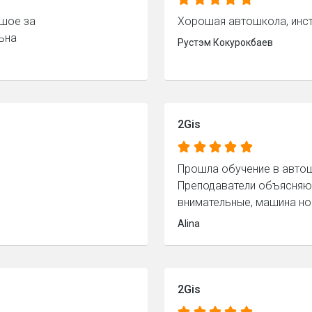
ьшое за
Хорошая автошкола, инс
ьна
Рустэм Кокурокбаев
2Gis
Прошла обучение в автош
Преподаватели объясняют
внимательные, машина н
Alina
2Gis