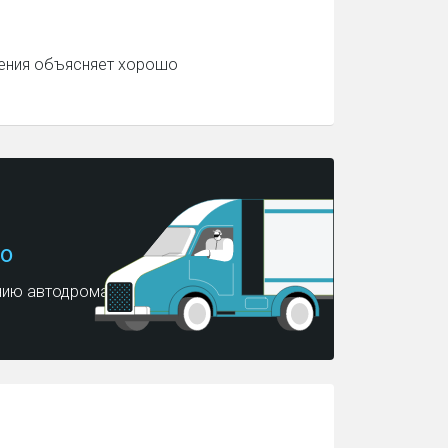
чения объясняет хорошо
о
нию автодрома