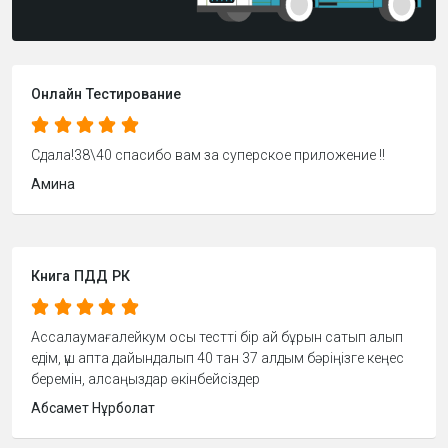
Онлайн Тестирование
Сдала!38\40 спасибо вам за суперское приложение !!
Амина
Книга ПДД РК
Ассалаумағалейкум осы тестті бір ай бұрын сатып алып
едім, үш апта дайындалып 40 тан 37 алдым бәріңізге кеңес
беремін, алсаңыздар өкінбейсіздер
Абсамет Нұрболат